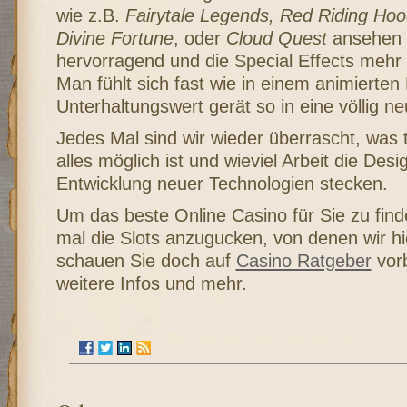
wie z.B.
Fairytale Legends, Red Riding Hood
Divine Fortune
, oder
Cloud Quest
ansehen i
hervorragend und die Special Effects mehr
Man fühlt sich fast wie in einem animierten 
Unterhaltungswert gerät so in eine völlig n
Jedes Mal sind wir wieder überrascht, was 
alles möglich ist und wieviel Arbeit die Desig
Entwicklung neuer Technologien stecken.
Um das beste Online Casino für Sie zu find
mal die Slots anzugucken, von denen wir h
schauen Sie doch auf
Casino Ratgeber
vorb
weitere Infos und mehr.