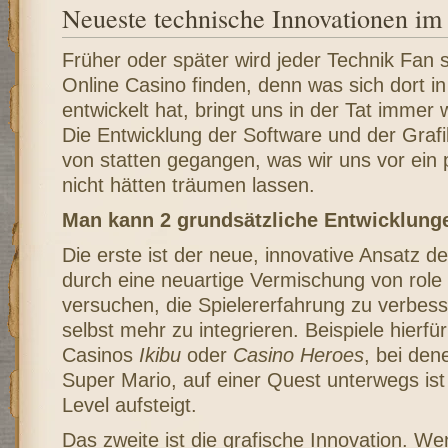
Neueste technische Innovationen im
Früher oder später wird jeder Technik Fan 
Online Casino finden, denn was sich dort in
entwickelt hat, bringt uns in der Tat immer
Die Entwicklung der Software und der Grafi
von statten gegangen, was wir uns vor ein
nicht hätten träumen lassen.
Man kann 2 grundsätzliche Entwicklunge
Die erste ist der neue, innovative Ansatz de
durch eine neuartige Vermischung von role 
versuchen, die Spielererfahrung zu verbess
selbst mehr zu integrieren. Beispiele hierf
Casinos
Ikibu
oder
Casino Heroes
, bei den
Super Mario, auf einer Quest unterwegs ist
Level aufsteigt.
Das zweite ist die grafische Innovation. We