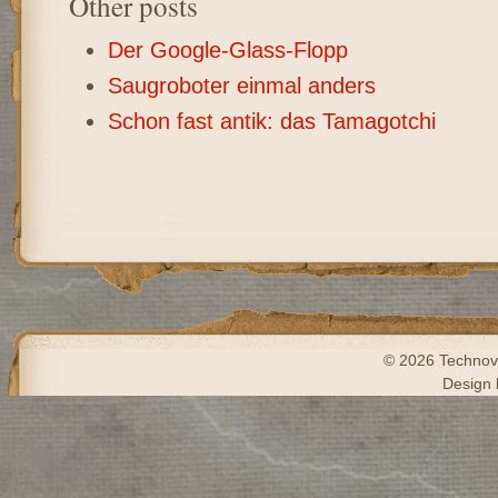
Other posts
Der Google-Glass-Flopp
Saugroboter einmal anders
Schon fast antik: das Tamagotchi
© 2026 Technove
Design